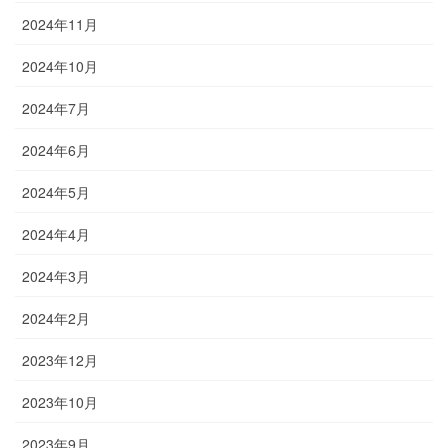
2024年11月
2024年10月
2024年7月
2024年6月
2024年5月
2024年4月
2024年3月
2024年2月
2023年12月
2023年10月
2023年9月