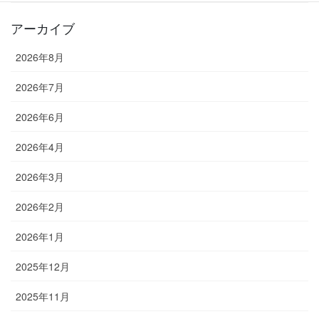
アーカイブ
2026年8月
2026年7月
2026年6月
2026年4月
2026年3月
2026年2月
2026年1月
2025年12月
2025年11月