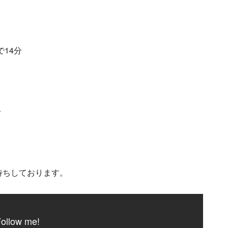
14分
分
待ちしております。
ollow me!