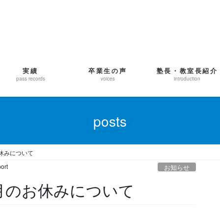
実績
卒業生の声
塾長・教室長紹介
pass records
voices
introduction
posts
休みについて
ort
お知らせ
月のお休みについて