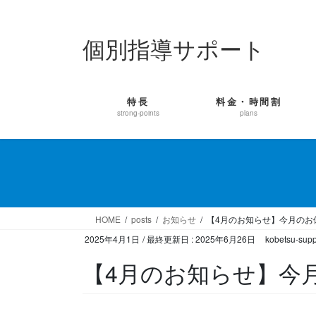
コ
ナ
ン
ビ
個別指導サポート
テ
ゲ
ン
ー
ツ
シ
に
ョ
特長
料金・時間割
移
ン
strong-points
plans
動
に
移
動
HOME
posts
お知らせ
【4月のお知らせ】今月のお
2025年4月1日
/ 最終更新日 :
2025年6月26日
kobetsu-supp
【4月のお知らせ】今