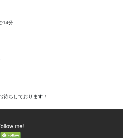
14分
分
お待ちしております！
ollow me!