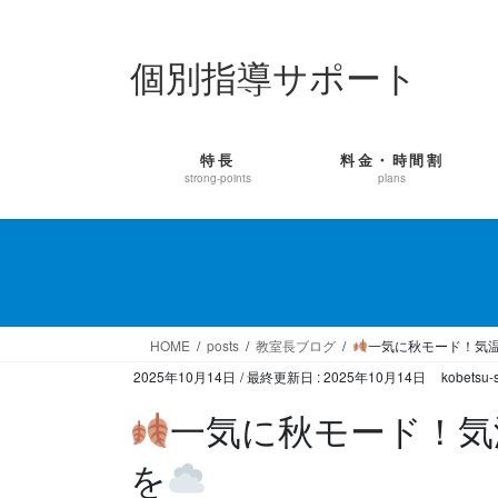
コ
ナ
ン
ビ
個別指導サポート
テ
ゲ
ン
ー
ツ
シ
に
ョ
特長
料金・時間割
移
ン
strong-points
plans
動
に
移
動
HOME
posts
教室長ブログ
一気に秋モード！気
2025年10月14日
/ 最終更新日 :
2025年10月14日
kobetsu-
一気に秋モード！気
を