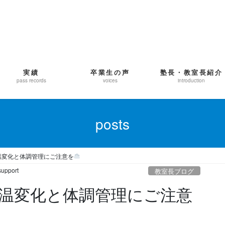
実績
卒業生の声
塾長・教室長紹介
pass records
voices
introduction
posts
温変化と体調管理にご注意を
support
教室長ブログ
温変化と体調管理にご注意