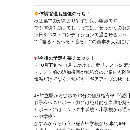
体調管理も勉強のうち！
秋は集中力が高まりやすい良い季節です。
でも体調を崩してしまっては、せっかくの努
毎日をベストコンディションで過ごせるよう
**「寝る・食べる・着る」**の基本を大切に
今後の予定も要チェック！
・10月下旬〜11月にかけて、定期テスト対策
・テスト前の追加授業や勉強会のご案内も随
気温だけでなく、勉強も「ギアアップの秋」
JR神立駅から徒歩で10分の個別指導塾『個
お子様へのサポート力には絶対的な自信を持
サポートには、以下の中学校・小学校から通
～中学校～
かすみがうら市立下稲吉中学校から 車で6分