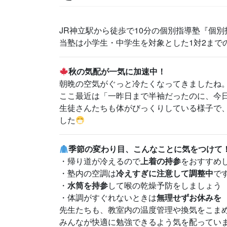
JR神立駅から徒歩で10分の個別指導塾『個
当塾は小学生・中学生を対象とした1対2まで
秋の気配が一気に加速中！
朝晩の空気がぐっと冷たくなってきましたね
ここ最近は「一昨日まで半袖だったのに、今
生徒さんたちも体がびっくりしている様子で
した
季節の変わり目、こんなことに気をつけて
・帰り道が冷えるので
上着の持参
をおすすめ
・塾内の空調は
冷えすぎに注意して調整中
で
・
水筒を持参
して喉の乾燥予防をしましょう
・体調がすぐれないときは
無理せずお休みを
先生たちも、教室内の温度管理や換気をこま
みんなが快適に勉強できるよう気を配ってい